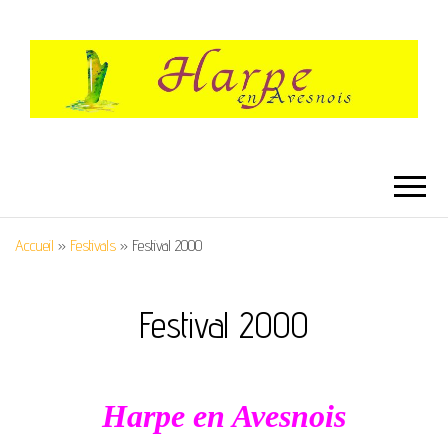
HARPE EN
Festival International de Harpe
AVESNOIS
Accueil
»
Festivals
»
Festival 2000
Festival 2000
Harpe en Avesnois