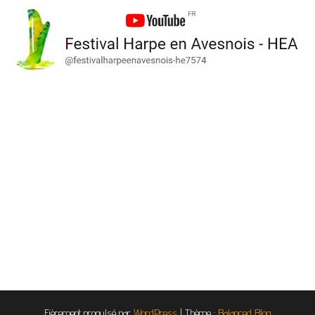
Fièrement propulsé par
WordPress
|
Thème :
Balanced Blog