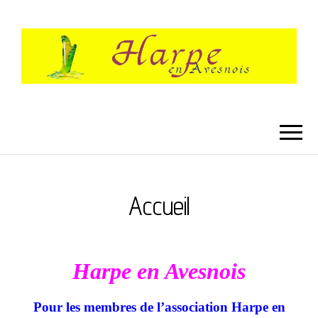
HARPE EN
Festival International de Harpe
AVESNOIS
Accueil
Harpe
en Avesnois
Pour les membres de l’association Harpe en