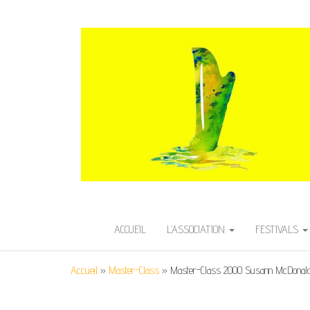
HARPE EN AVE
Festival International de Harpe
ACCUEIL
L’ASSOCIATION
FESTIVALS
Accueil
»
Master-Class
»
Master-Class 2000 Susann McDonal