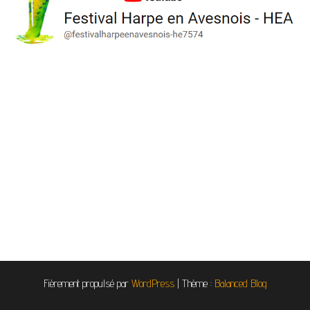
Fièrement propulsé par
WordPress
|
Thème :
Balanced Blog