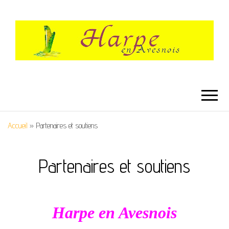
HARPE EN
Festival International de Harpe
AVESNOIS
Accueil
»
Partenaires et soutiens
Partenaires et soutiens
Harpe en Avesnois