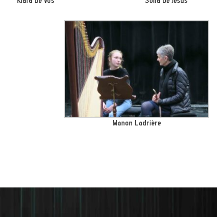
Klara De Vos
Sofia De Jésus
Manon Ladrière