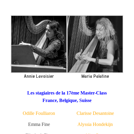
Annie Lavoisier
Maria Palatine
Les stagiaires de la 17ème Master-Class
France, Belgique, Suisse
Odille Foulliaron
Clarisse Desantoine
Emma Fine
Alyssia Hondekijn