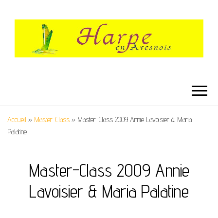
HARPE EN
Festival International de Harpe
AVESNOIS
Accueil
»
Master-Class
»
Master-Class 2009 Annie Lavoisier & Maria
Palatine
Master-Class 2009 Annie
Lavoisier & Maria Palatine