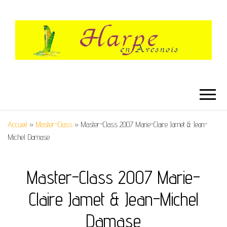
HARPE EN
Festival International de Harpe
AVESNOIS
Accueil
»
Master-Class
»
Master-Class 2007 Marie-Claire Jamet & Jean-
Michel Damase
Master-Class 2007 Marie-
Claire Jamet & Jean-Michel
Damase