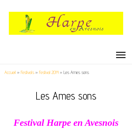
HARPE EN
Festival International de Harpe
AVESNOIS
Accueil
»
Festivals
»
Festival 2014
»
Les Ames sons
Les Ames sons
Festival Harpe en Avesnois