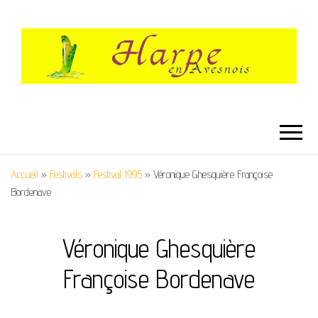
HARPE EN
Festival International de Harpe
AVESNOIS
Accueil
»
Festivals
»
Festival 1995
»
Véronique Ghesquière Françoise
Bordenave
Véronique Ghesquière
Françoise Bordenave