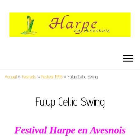
HARPE EN
Festival International de Harpe
AVESNOIS
Accueil
»
Festivals
»
Festival 1995
»
Fulup Celtic Swing
Fulup Celtic Swing
Festival Harpe en Avesnois